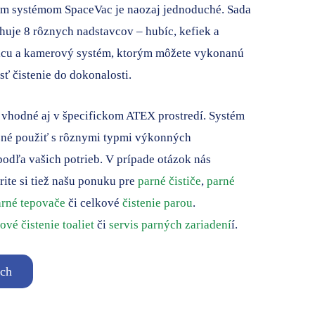
cim systémom SpaceVac je naozaj jednoduché. Sada
huje 8 rôznych nadstavcov – hubíc, kefiek a
adicu a kamerový systém, ktorým môžete vykonanú
sť čistenie do dokonalosti.
e vhodné aj v špecifickom ATEX prostredí. Systém
ožné použiť s rôznymi typmi výkonných
odľa vašich potrieb. V prípade otázok nás
zrite si tiež našu ponuku pre
parné čističe
,
parné
rné tepovače
či celkové
čistenie parou
.
vé čistenie toaliet
či
servis parných zariadení
í.
ach