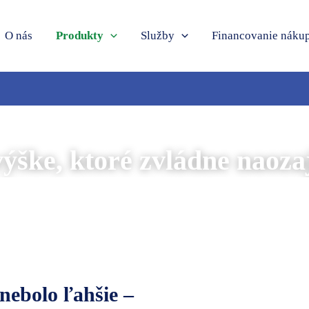
O nás
Produkty
Služby
Financovanie náku
 výške, ktoré zvládne naoza
nebolo ľahšie –