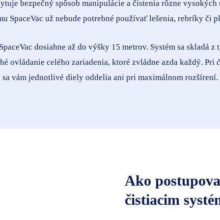
tuje bezpečný spôsob manipulácie a čistenia rôzne vysokých 
mu SpaceVac už nebude potrebné používať lešenia, rebríky či pl
SpaceVac dosiahne až do výšky 15 metrov. Systém sa skladá z 
hé ovládanie celého zariadenia, ktoré zvládne azda každý. Pri
sa vám jednotlivé diely oddelia ani pri maximálnom rozšírení.
Ako postupovať
čistiacim sys