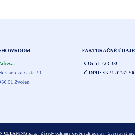
SHOWROOM
FAKTURAČNÉ ÚDAJ
Adresa:
IČO:
51 723 930
Neresnická cesta 20
IČ DPH:
SK212078339
960 01 Zvolen
 CLEANING s.r.o. |
Zásady ochrany osobných údajov
|
Spravovať mož