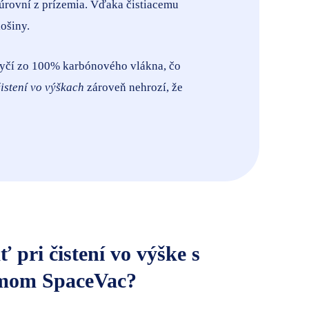
úrovní z prízemia. Vďaka čistiacemu
ošiny.
tyčí zo 100% karbónového vlákna, čo
čistení vo výškach
zároveň nehrozí, že
 pri čistení vo výške s
témom SpaceVac?