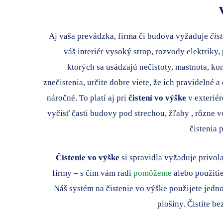
Aj vaša prevádzka, firma či budova vyžaduje
čis
váš interiér vysoký strop, rozvody elektriky
ktorých sa usádzajú nečistoty, mastnota, ko
znečistenia, určite dobre viete, že ich pravidelné 
náročné. To platí aj pri
čistení vo výške
v exteriér
vyčisť časti budovy pod strechou, žľaby , rôzne 
čistenia
Čistenie vo výške
si spravidla vyžaduje privola
firmy – s čím vám radi
pomôžeme
alebo použitie
Náš systém na čistenie vo výške použijete jedno
plošiny. Čistíte b