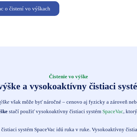
ac o čistení vo výškach
Čistenie vo výške
 výške a vysokoaktívny čistiaci sys
výške
však môže byť náročné – cenovo aj fyzicky a zároveň nebez
ýške
stačí použiť vysokoaktívny čistiaci systém
SpaceVac
, ktor
čistiaci systém SpaceVac idú ruka v ruke. Vysokoaktívny čisti