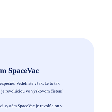
tém SpaceVac
pečné. Vedeli ste však, že to tak
ý je revolúciou vo výškovom čistení.
aci systém SpaceVac je revolúciou v