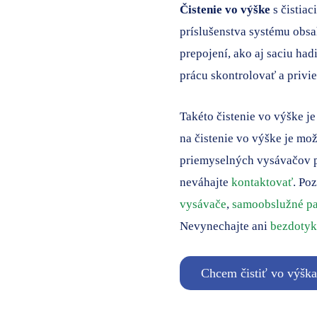
Čistenie vo výšk
e
s čistia
príslušenstva systému obsa
prepojení, ako aj saciu h
prácu skontrolovať a privie
Takéto čistenie vo výške j
na čistenie vo výške je m
priemyselných vysávačov p
neváhajte
kontaktovať
. Po
vysávače
,
samoobslužné pa
Nevynechajte ani
bezdotyko
Chcem čistiť vo výšk