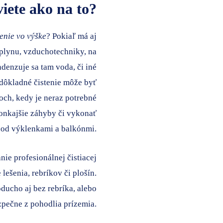
viete ako na to?
tenie vo výške
? Pokiaľ má aj
, plynu, vzduchotechniky, na
ndenzuje sa tam voda, či iné
a dôkladné čistenie môže byť
och, kedy je neraz potrebné
vonkajšie záhyby či vykonať
 pod výklenkami a balkónmi.
nie profesionálnej čistiacej
 lešenia, rebríkov či plošín.
ducho aj bez rebríka, alebo
ezpečne z pohodlia prízemia.